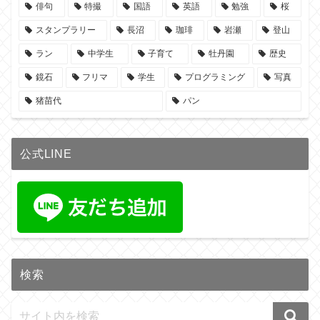
俳句
特撮
国語
英語
勉強
桜
スタンプラリー
長沼
珈琲
岩瀬
登山
ラン
中学生
子育て
牡丹園
歴史
鏡石
フリマ
学生
プログラミング
写真
猪苗代
パン
公式LINE
検索