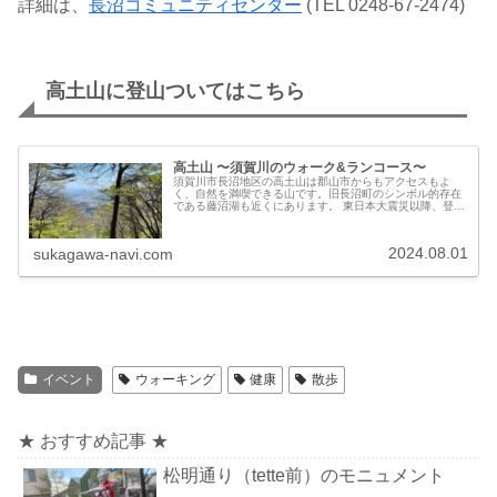
詳細は、
長沼コミュニティセンター
(TEL 0248-67-2474)
高土山に登山ついてはこちら
高土山 〜須賀川のウォーク&ランコース〜
須賀川市長沼地区の高土山は郡山市からもアクセスもよ
く、自然を満喫できる山です。旧長沼町のシンボル的存在
である藤沼湖も近くにあります。 東日本大震災以降、登山
道は封鎖されていましたが、地元有志によって整備され、
2023年から再び登山が可能になりました。
2024.08.01
sukagawa-navi.com
イベント
ウォーキング
健康
散歩
★ おすすめ記事 ★
松明通り（tette前）のモニュメント