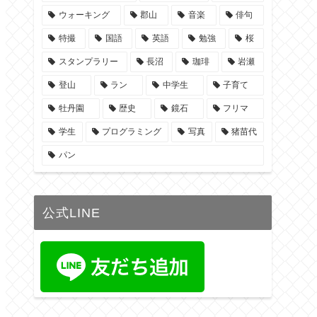
ウォーキング
郡山
音楽
俳句
特撮
国語
英語
勉強
桜
スタンプラリー
長沼
珈琲
岩瀬
登山
ラン
中学生
子育て
牡丹園
歴史
鏡石
フリマ
学生
プログラミング
写真
猪苗代
パン
公式LINE