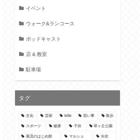
イベント
ウォーク&ランコース
ポッドキャスト
店 & 教室
駐車場
タグ
文化
芸術
tette
習い事
散歩
スポーツ
健康
子供
翠ヶ丘公園
風流のはじめ館
マルシェ
矢吹